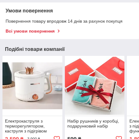
Умови повернення
Повернення товару впродовж 14 днів за рахунок покупця
Всі умови повернення
Подібні товари компанії
Електрокаструля з
Набір рушників у коробці,
Елек
терморегулятором,
подарунковий набір
з пі
каструля з підігрівом
функ
дорожня з функцією
Міні
2 599
599
1 8