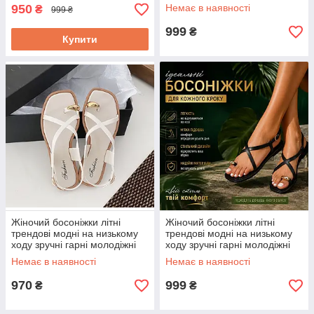
37 р білий
950
Немає в наявності
₴
999 ₴
999
₴
Купити
Жіночий босоніжки літні
Жіночий босоніжки літні
трендові модні на низькому
трендові модні на низькому
ходу зручні гарні молодіжні
ходу зручні гарні молодіжні
37 р білий
36 р чорний
Немає в наявності
Немає в наявності
970
999
₴
₴