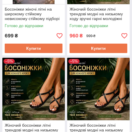
Босоніжки жіночі літні на
Жіночий босоніжки літні
широкому стійкому
трендові модні на низькому
невисокому стійкому підборі
ходу зручні гарні молодіжні
гарні 36 р чорні
37 р чорний
Готово до відправки
Готово до відправки
699
960
₴
₴
999 ₴
Купити
Купити
–5%
–5%
Жіночий босоніжки літні
Жіночий босоніжки літні
трендові модні на низькому
трендові модні на низькому