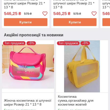
штучної шкіри Розмір 21 *
штучної шкіри Розмір 21 *
штуч
13 * 8
13 * 8
13 *
546,25
546,25
546
₴
₴
575 ₴
575 ₴
Купити
Купити
Акційні пропозиції та новинки
Топ продажів
–5%
Топ продажів
–5%
Косметичка
Жіноча косметичка зі штучної
сумка,органайзер для
шкіри Розмір 21 * 13 * 8
косметики жовтий