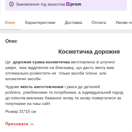
Замовлення під захистом
Опис
Характеристики
Доставка
Оплата
Умови п
Опис
Косметичка дорожня
Ця
дорожня сумка-косметичка
виготовлена зі штучної
шкіри,
має відділення на блискавці, що дасть змогу вам
оптимально розмістити не тільки засоби гігієни, але
косметичні засоби
Чудове
якість виготовлення
і увага до деталей
роблять
улюбленими та потрібними, а індивідуальний підхід
до клієнтів викликає бажання знову та знову повертатися за
покупками на наш сайт.
Розмір:31*15 см
Приховати