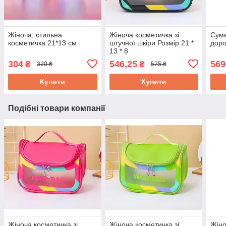
Жіноча, стильна
Жіноча косметичка зі
Сумк
косметичка 21*13 см
штучної шкіри Розмір 21 *
доро
13 * 8
304
546,25
569
₴
₴
320 ₴
575 ₴
Купити
Купити
Подібні товари компанії
Жіноча косметичка зі
Жіноча косметичка зі
Жіно