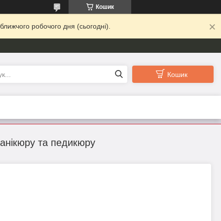
Кошик
ближчого робочого дня (сьогодні).
Кошик
манікюру та педикюру