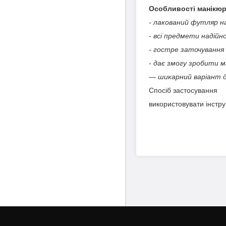
Особливості манікюр
- лакований футляр на
- всі предмети надійно
- гостре заточування
- дає змогу зробити м
— шикарний варіант д
Спосіб застосування
використовувати інстр