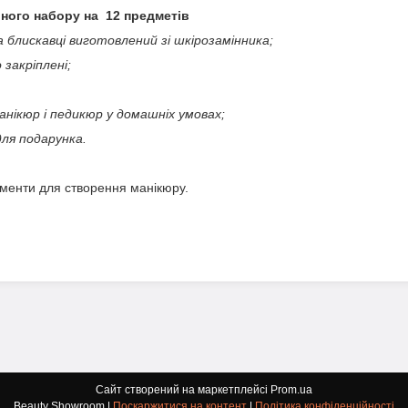
ного набору на 12 предметів
 блискавці виготовлений зі шкірозамінника;
 закріплені;
анікюр і педикюр у домашніх умовах;
ля подарунка.
ументи для створення манікюру.
Сайт створений на маркетплейсі
Prom.ua
Beauty Showroom |
Поскаржитися на контент
|
Політика конфіденційності