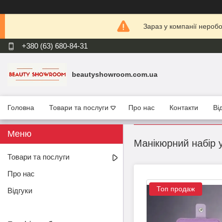
Зараз у компанії нероб
+380 (63) 680-84-31
beautyshowroom.com.ua
Головна
Товари та послуги
Про нас
Контакти
Ві
Манікюрний набір 
Товари та послуги
Про нас
Топ продаж
Відгуки