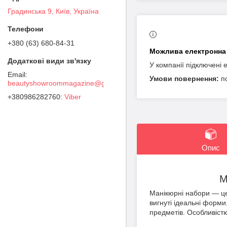
Градинська 9, Київ, Україна
+380 (63) 680-84-31
У компанії підключені 
п
beautyshowroommagazine@gmail.com
+380986282760
Viber
Опис
Манікюрний 
Манікюрні набори — це 
вигнуті ідеальні форм
предметів. Особливіст