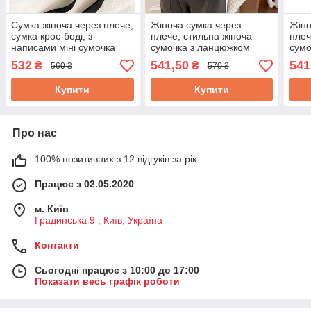
Сумка жіноча через плече,
Жіноча сумка через
Жіно
сумка крос-боді, з
плече, стильна жіноча
плеч
написами міні сумочка
сумочка з ланцюжком
сумо
стильна, зелена
532
541,50
541
₴
₴
560 ₴
570 ₴
Купити
Купити
Про нас
100% позитивних з 12 відгуків за рік
Працює з 02.05.2020
м. Київ
Градинська 9 , Київ, Україна
Контакти
Сьогодні працює з 10:00 до 17:00
Показати весь графік роботи