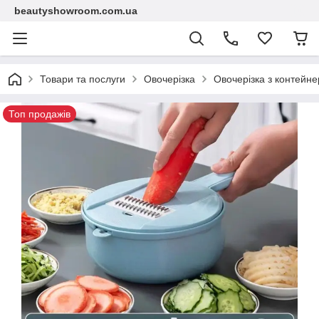
beautyshowroom.com.ua
Товари та послуги
Овочерізка
Овочерізка з контейне
Топ продажів