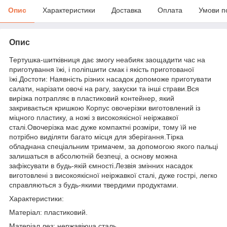
Опис
Характеристики
Доставка
Оплата
Умови п
Опис
Тертушка-шитківниця дає змогу неабияк заощадити час на
приготування їжі, і поліпшити смак і якість приготованої
їжі.Достоти: Наявність різних насадок допоможе приготувати
салати, нарізати овочі на рагу, закуски та інші страви.Вся
вирізка потрапляє в пластиковий контейнер, який
закривається кришкою Корпус овочерізки виготовлений із
міцного пластику, а ножі з високоякісної неіржавкої
сталі.Овочерізка має дуже компактні розміри, тому їй не
потрібно виділяти багато місця для зберігання.Тірка
обладнана спеціальним тримачем, за допомогою якого пальці
залишаться в абсолютній безпеці, а основу можна
зафіксувати в будь-якій ємності.Лезвія змінних насадок
виготовлені з високоякісної неіржавкої сталі, дуже гострі, легко
справляються з будь-якими твердими продуктами.
Характеристики:
Матеріал: пластиковий.
Матеріал лез: нержавіюча сталь.