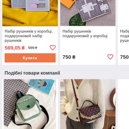
Набір рушників у коробці,
Набір рушників
Набі
подарунковий набір
подарунковий у коробці
пода
рушників
рушн
569,05
₴
599 ₴
750
750
₴
Купити
Подібні товари компанії