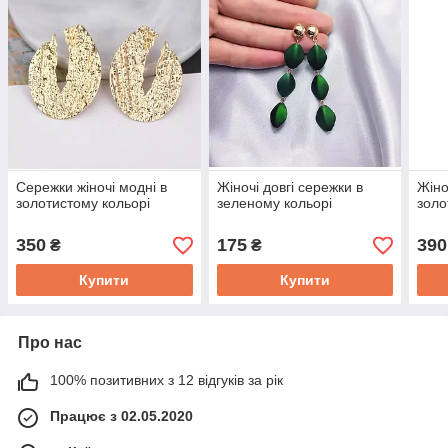
Сережки жіночі модні в
Жіночі довгі сережки в
Жіно
золотистому кольорі
зеленому кольорі
золо
350
175
390
₴
₴
Купити
Купити
Про нас
100% позитивних з 12 відгуків за рік
Працює з 02.05.2020