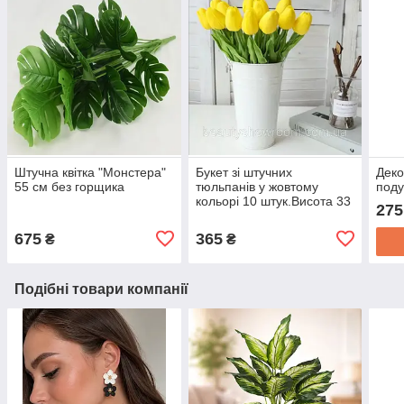
Штучна квітка "Монстера"
Букет зі штучних
Деко
55 см без горщика
тюльпанів у жовтому
поду
кольорі 10 штук.Висота 33
275
см
675
365
₴
₴
Подібні товари компанії