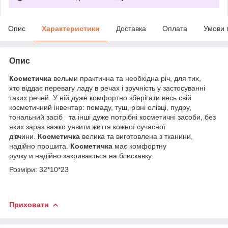
Опис
Характеристики
Доставка
Оплата
Умови 
Опис
Косметичка
вельми практична та необхідна річ, для тих,
хто віддає перевагу ладу в речах і зручність у застосуванні
таких речей. У ній дуже комфортно зберігати весь свій
косметичний інвентар: помаду, туш, різні олівці, пудру,
тональний засіб та інші дуже потрібні косметичні засоби, без
яких зараз важко уявити життя кожної сучасної
дівчини.
Косметичка
велика та виготовлена з тканини,
надійно прошита.
Косметичка
має комфортну
ручку и надійно закривається на блискавку.
Розміри: 32*10*23
Приховати