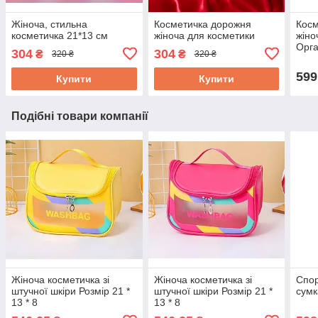
Жіноча, стильна
Косметичка дорожня
Косм
косметичка 21*13 см
жіноча для косметики
жіно
Орга
304
304
₴
₴
320 ₴
320 ₴
косм
599
Купити
Купити
Подібні товари компанії
Жіноча косметичка зі
Жіноча косметичка зі
Спор
штучної шкіри Розмір 21 *
штучної шкіри Розмір 21 *
сумк
13 * 8
13 * 8