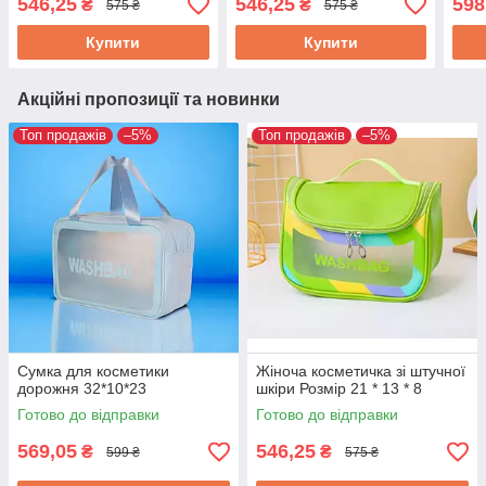
546,25
546,25
598
₴
₴
575 ₴
575 ₴
Купити
Купити
Акційні пропозиції та новинки
Топ продажів
–5%
Топ продажів
–5%
Сумка для косметики
Жіноча косметичка зі штучної
дорожня 32*10*23
шкіри Розмір 21 * 13 * 8
Готово до відправки
Готово до відправки
569,05
546,25
₴
₴
599 ₴
575 ₴