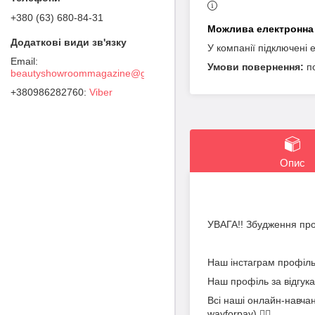
+380 (63) 680-84-31
У компанії підключені 
п
beautyshowroommagazine@gmail.com
+380986282760
Viber
Опис
УВАГА!! Збудження прох
Наш інстаграм профіл
Наш профіль за відгук
Всі наші онлайн-навча
wayforpay) 👇🏻