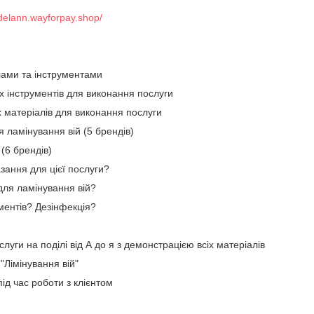
rdelann.wayforpay.shop/
алами та інструментами
их інструментів для виконання послуги
х матеріалів для виконання послуги
я ламінування вій (5 брендів)
 (6 брендів)
зання для цієї послуги?
для ламінування вій?
ентів? Дезінфекція?
луги на поділі від А до я з демонстрацією всіх матеріалів
 "Лімінування вій"
під час роботи з клієнтом