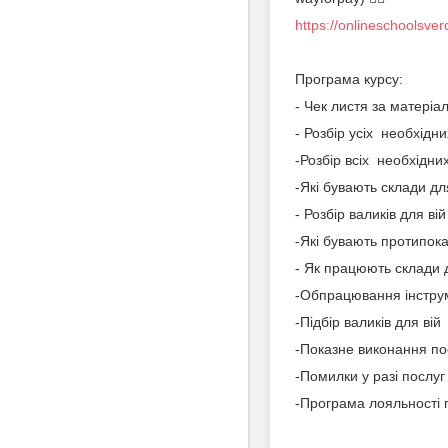
https://onlineschoolsve
Програма курсу:
- Чек листя за матері
- Розбір усіх необхідн
-Розбір всіх необхідни
-Які бувають склади дл
- Розбір валиків для вій
-Які бувають протипока
- Як працюють склади 
-Обпрацювання інструм
-Підбір валиків для вій
-Показне виконання пос
-Помилки у разі послуг
-Програма лояльності 