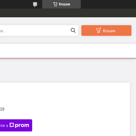
Кошик
Кошик
119
ти з